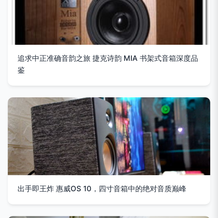
追求中正准确音韵之旅 捷克诗韵 MIA 书架式音箱深度品
鉴
出手即王炸 惠威OS 10，四寸音箱中的绝对音质巅峰