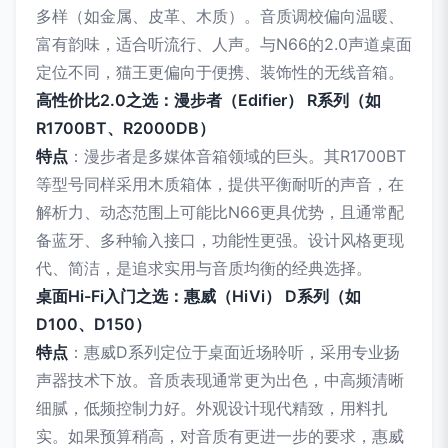
多样（如金属、皮革、木质）。音质调校偏向温暖、
富有韵味，适合听流行、人声。与N66的2.0声道桌面
定位不同，猫王更偏向于便携、装饰性的无线音箱。
高性价比2.0之选：漫步者（Edifier） R系列（如
R1700BT、R2000DB）
特点
：漫步者是多媒体音箱领域的巨头。其R1700BT
等型号同样采用木质箱体，提供平衡耐听的声音，在
解析力、动态范围上可能比N66更具优势，且通常配
备蓝牙、多种输入接口，功能性更强。设计风格更现
代、简洁，是追求实用与音质均衡的经典选择。
桌面Hi-Fi入门之选：惠威（HiVi） D系列（如
D100、D150）
特点
：惠威D系列定位于桌面近场聆听，采用专业扬
声器技术下放。音质表现通常更为出色，中高频清晰
细腻，低频控制力好。外观设计现代精致，用料扎
实。如果预算稍高，对音质有更进一步的要求，惠威